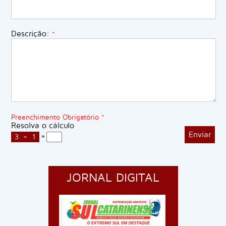
Descrição:
*
Preenchimento Obrigatório *
Resolva o cálculo
=
3
+
1
JORNAL DIGITAL