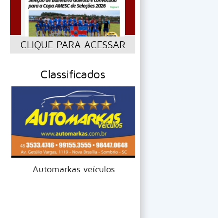
CLIQUE PARA ACESSAR
Classificados
Automarkas veículos
Construtora P