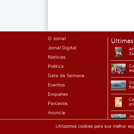
O Jornal
Últimas
Jornal Digital
AM
Zé
Notícias
Política
Co
at
Gata da Semana
Vi
Eventos
Ba
Enquetes
Ca
Parceiros
pr
Anuncie
Jo
ab
Classificados
Utilizamos cookies para sua melhor ex