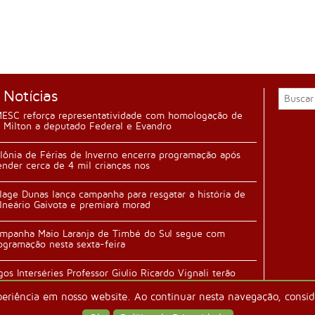
 Notícias
ESC reforça representatividade com homologação de
 Milton a deputado Federal e Evandro
lônia de Férias de Inverno encerra programação após
ender cerca de 4 mil crianças nos
llage Dunas lança campanha para resgatar a história de
lneário Gaivota e premiará morad
mpanha Maio Laranja de Timbé do Sul segue com
ogramação nesta sexta-feira
gos Interséries Professor Giulio Ricardo Vignali terão
ertura durante festa da família n
periência em nosso website. Ao continuar nesta navegação, conside