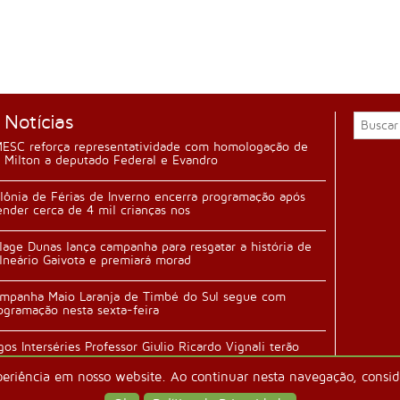
 Notícias
ESC reforça representatividade com homologação de
 Milton a deputado Federal e Evandro
lônia de Férias de Inverno encerra programação após
ender cerca de 4 mil crianças nos
llage Dunas lança campanha para resgatar a história de
lneário Gaivota e premiará morad
mpanha Maio Laranja de Timbé do Sul segue com
ogramação nesta sexta-feira
gos Interséries Professor Giulio Ricardo Vignali terão
ertura durante festa da família n
periência em nosso website. Ao continuar nesta navegação, conside