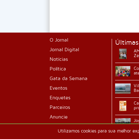
O Jornal
Últimas
Jornal Digital
AM
Zé
Notícias
Política
Co
at
Gata da Semana
Vi
Eventos
Ba
Enquetes
Ca
Parceiros
pr
Anuncie
Jo
ab
Classificados
Utilizamos cookies para sua melhor ex