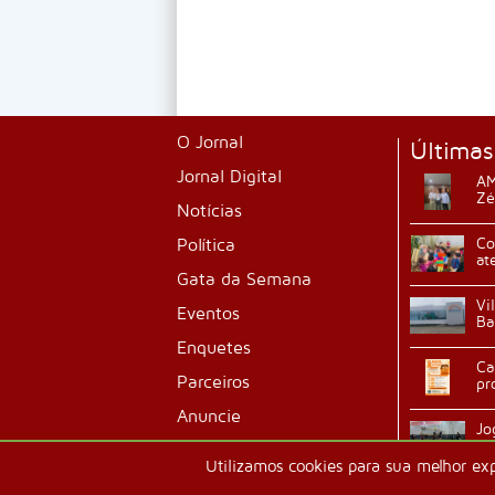
O Jornal
Últimas
Jornal Digital
AM
Zé
Notícias
Política
Co
at
Gata da Semana
Vi
Eventos
Ba
Enquetes
Ca
Parceiros
pr
Anuncie
Jo
ab
Classificados
Utilizamos cookies para sua melhor ex