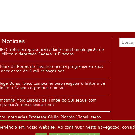
 Notícias
ESC reforça representatividade com homologação de
 Milton a deputado Federal e Evandro
lônia de Férias de Inverno encerra programação após
ender cerca de 4 mil crianças nos
llage Dunas lança campanha para resgatar a história de
lneário Gaivota e premiará morad
mpanha Maio Laranja de Timbé do Sul segue com
ogramação nesta sexta-feira
gos Interséries Professor Giulio Ricardo Vignali terão
ertura durante festa da família n
periência em nosso website. Ao continuar nesta navegação, conside