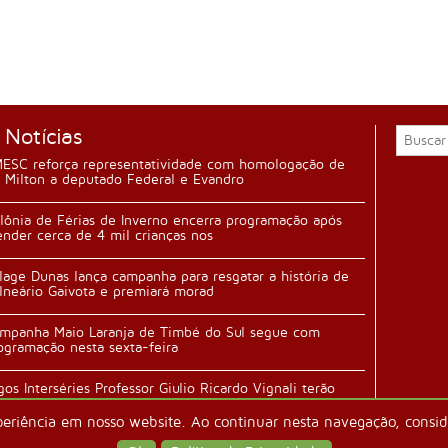
 Notícias
ESC reforça representatividade com homologação de
 Milton a deputado Federal e Evandro
lônia de Férias de Inverno encerra programação após
ender cerca de 4 mil crianças nos
llage Dunas lança campanha para resgatar a história de
lneário Gaivota e premiará morad
mpanha Maio Laranja de Timbé do Sul segue com
ogramação nesta sexta-feira
gos Interséries Professor Giulio Ricardo Vignali terão
ertura durante festa da família n
periência em nosso website. Ao continuar nesta navegação, conside