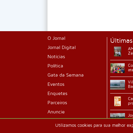
O Jornal
Últimas
Jornal Digital
AM
Zé
Notícias
Política
Co
at
Gata da Semana
Vi
Eventos
Ba
Enquetes
Ca
Parceiros
pr
Anuncie
Jo
ab
Classificados
Utilizamos cookies para sua melhor ex