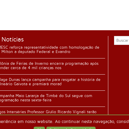
 Notícias
ESC reforça representatividade com homologação de
 Milton a deputado Federal e Evandro
lônia de Férias de Inverno encerra programação após
ender cerca de 4 mil crianças nos
llage Dunas lança campanha para resgatar a história de
lneário Gaivota e premiará morad
mpanha Maio Laranja de Timbé do Sul segue com
ogramação nesta sexta-feira
gos Interséries Professor Giulio Ricardo Vignali terão
ertura durante festa da família n
periência em nosso website. Ao continuar nesta navegação, conside