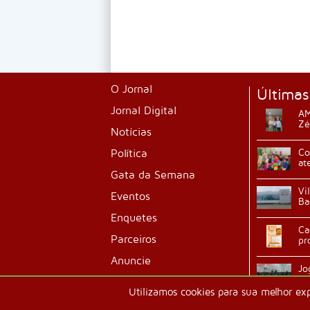
O Jornal
Últimas
Jornal Digital
AM
Zé
Notícias
Política
Co
at
Gata da Semana
Vi
Eventos
Ba
Enquetes
Ca
Parceiros
pr
Anuncie
Jo
ab
Classificados
Utilizamos cookies para sua melhor ex