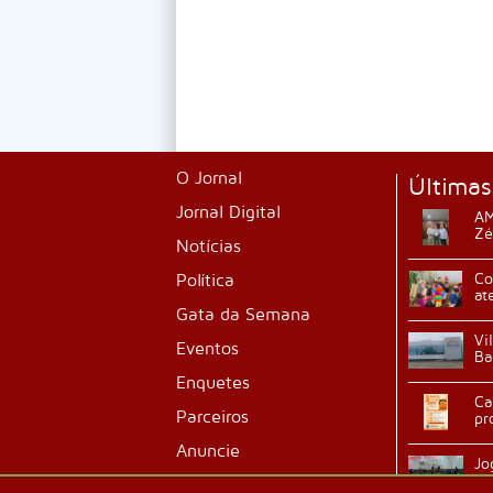
O Jornal
Últimas
Jornal Digital
AM
Zé
Notícias
Política
Co
at
Gata da Semana
Vi
Eventos
Ba
Enquetes
Ca
Parceiros
pr
Anuncie
Jo
ab
Classificados