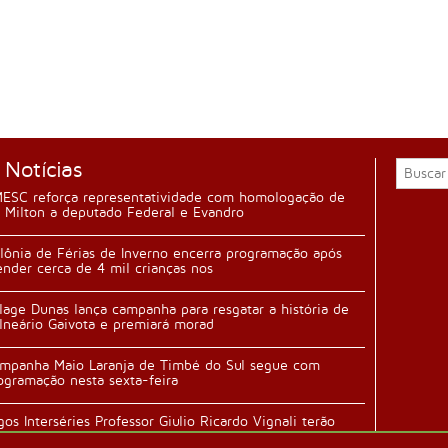
 Notícias
ESC reforça representatividade com homologação de
 Milton a deputado Federal e Evandro
lônia de Férias de Inverno encerra programação após
ender cerca de 4 mil crianças nos
llage Dunas lança campanha para resgatar a história de
lneário Gaivota e premiará morad
mpanha Maio Laranja de Timbé do Sul segue com
ogramação nesta sexta-feira
gos Interséries Professor Giulio Ricardo Vignali terão
ertura durante festa da família n