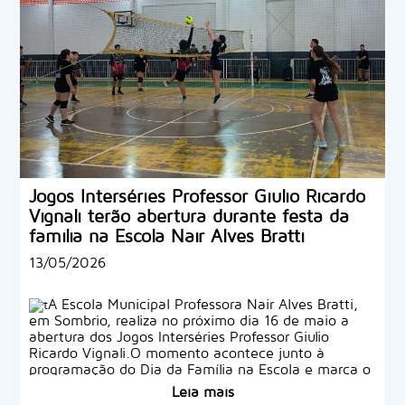
Jogos Interséries Professor Giulio Ricardo
Vignali terão abertura durante festa da
família na Escola Nair Alves Bratti
13/05/2026
A Escola Municipal Professora Nair Alves Bratti,
em Sombrio, realiza no próximo dia 16 de maio a
abertura dos Jogos Interséries Professor Giulio
Ricardo Vignali.O momento acontece junto à
programação do Dia da Família na Escola e marca o
início das competições, que seguem ao longo dos
Leia mais
próximos meses.