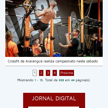
Crossfit de Araranguá realiza campeonato neste sábado
1
2
3
4
Próxima
Mostrando
-
. Total de
em
página(s).
1
15
658
44
JORNAL DIGITAL