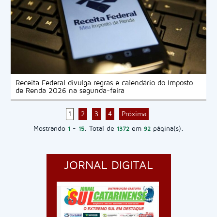
Receita Federal divulga regras e calendário do Imposto
de Renda 2026 na segunda-feira
1
2
3
4
Próxima
Mostrando
-
. Total de
em
página(s).
1
15
1372
92
JORNAL DIGITAL