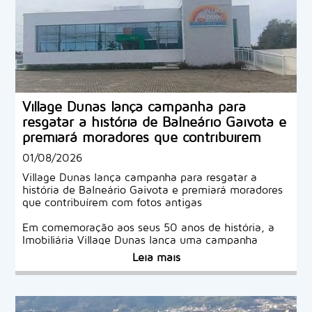
Village Dunas lança campanha para
resgatar a história de Balneário Gaivota e
premiará moradores que contribuírem
com fotos antigas
01/08/2026
Village Dunas lança campanha para resgatar a
história de Balneário Gaivota e premiará moradores
que contribuírem com fotos antigas
Em comemoração aos seus 50 anos de história, a
Imobiliária Village Dunas lança uma campanha
especial para envolver toda a comunidade de
Leia mais
Balneário Gaivota em um grande resgate da
memória do município.
A iniciativa convida moradores, pioneiros e famílias