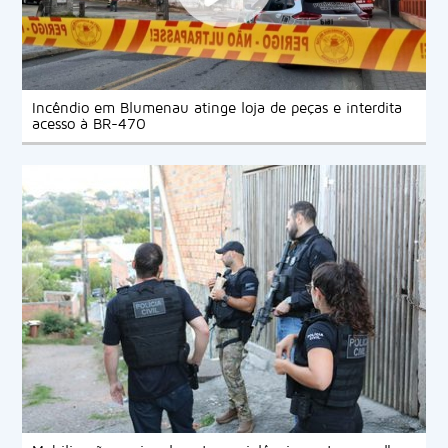
Segundo a direção da Village Dunas, a proposta vai
além da celebração do cinquentenário da empresa.
A intenção é preservar a história de Balneário
Gaivota por meio das lembranças de quem
acompanhou sua transformação desde 1976.
Incêndio em Blumenau atinge loja de peças e interdita
"Cada fotografia guarda uma história. Queremos
acesso à BR-470
reunir essas memórias para mostrar às novas
gerações como Balneário Gaivota cresceu e se
desenvolveu ao longo dos anos, valorizando as
pessoas que fizeram parte dessa trajetória", destaca
a empresa.
Os interessados poderão comparecer à sede da
Village Dunas com suas fotografias. Após a
digitalização e identificação das imagens, as fotos
serão devolvidas no mesmo momento aos seus
donos, permitindo que passem a integrar o projeto
sem que os proprietários precisem abrir mão de seus
registros originais.
A campanha faz parte das ações comemorativas dos
50 anos da Imobiliária Village Dunas e reforça o
compromisso da empresa com a preservação da
história, da cultura e da identidade de Balneário