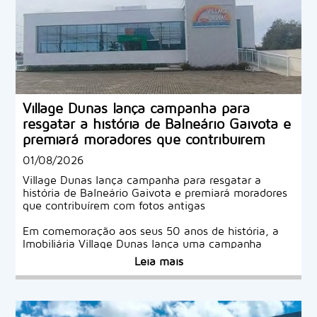
Village Dunas lança campanha para
resgatar a história de Balneário Gaivota e
premiará moradores que contribuírem
com fotos antigas
01/08/2026
Village Dunas lança campanha para resgatar a
história de Balneário Gaivota e premiará moradores
que contribuírem com fotos antigas
Em comemoração aos seus 50 anos de história, a
Imobiliária Village Dunas lança uma campanha
especial para envolver toda a comunidade de
Leia mais
Balneário Gaivota em um grande resgate da
memória do município.
A iniciativa convida moradores, pioneiros e famílias