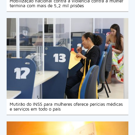
Mobilização nacional contra a violência contra a mulher
Gaivota.
termina com mais de 5,2 mil prisões
Mutirão do INSS para mulheres oferece perícias médicas
e serviços em todo o país