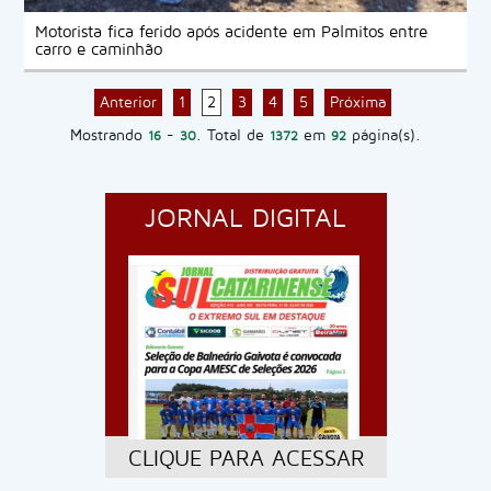
Motorista fica ferido após acidente em Palmitos entre
carro e caminhão
Anterior
1
2
3
4
5
Próxima
Mostrando
-
. Total de
em
página(s).
16
30
1372
92
JORNAL DIGITAL
CLIQUE PARA ACESSAR