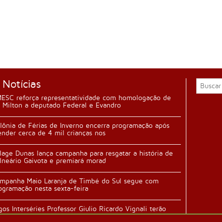
 Notícias
ESC reforça representatividade com homologação de
 Milton a deputado Federal e Evandro
lônia de Férias de Inverno encerra programação após
ender cerca de 4 mil crianças nos
llage Dunas lança campanha para resgatar a história de
lneário Gaivota e premiará morad
mpanha Maio Laranja de Timbé do Sul segue com
ogramação nesta sexta-feira
gos Interséries Professor Giulio Ricardo Vignali terão
ertura durante festa da família n