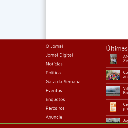
O Jornal
Últimas
Jornal Digital
AM
Zé
Notícias
Política
Co
at
Gata da Semana
Vi
Eventos
Ba
Enquetes
Ca
Parceiros
pr
Anuncie
Jo
ab
Classificados