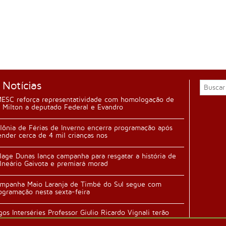
 Notícias
ESC reforça representatividade com homologação de
 Milton a deputado Federal e Evandro
lônia de Férias de Inverno encerra programação após
ender cerca de 4 mil crianças nos
llage Dunas lança campanha para resgatar a história de
lneário Gaivota e premiará morad
mpanha Maio Laranja de Timbé do Sul segue com
ogramação nesta sexta-feira
gos Interséries Professor Giulio Ricardo Vignali terão
ertura durante festa da família n