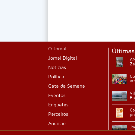
O Jornal
Últimas
Jornal Digital
AM
Zé
Notícias
Política
Co
at
Gata da Semana
Vi
Eventos
Ba
Enquetes
Ca
Parceiros
pr
Anuncie
Jo
ab
Classificados