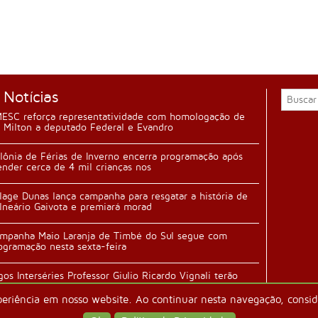
 Notícias
ESC reforça representatividade com homologação de
 Milton a deputado Federal e Evandro
lônia de Férias de Inverno encerra programação após
ender cerca de 4 mil crianças nos
llage Dunas lança campanha para resgatar a história de
lneário Gaivota e premiará morad
mpanha Maio Laranja de Timbé do Sul segue com
ogramação nesta sexta-feira
gos Interséries Professor Giulio Ricardo Vignali terão
ertura durante festa da família n
periência em nosso website. Ao continuar nesta navegação, conside