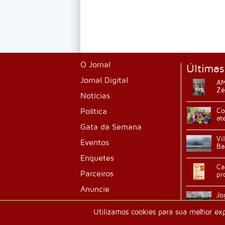
O Jornal
Últimas
Jornal Digital
AM
Zé
Notícias
Política
Co
at
Gata da Semana
Vi
Eventos
Ba
Enquetes
Ca
Parceiros
pr
Anuncie
Jo
ab
Classificados
Utilizamos cookies para sua melhor ex