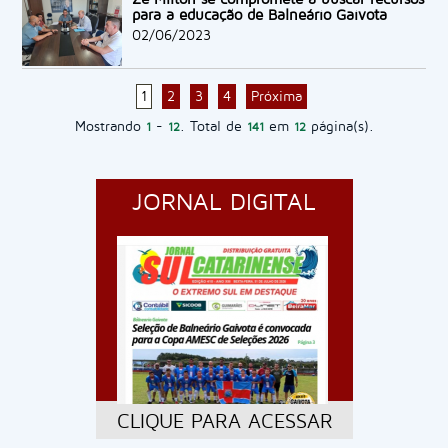
para a educação de Balneário Gaivota
02/06/2023
1
2
3
4
Próxima
Mostrando
-
. Total de
em
página(s).
1
12
141
12
JORNAL DIGITAL
CLIQUE PARA ACESSAR