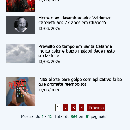
13/03/2026
Morre o ex-desembargador Valdemar
Capeletti aos 77 anos em Chapecó
13/03/2026
Previsão do tempo em Santa Catarina
indica calor e baixa instabilidade nesta
sexta-feira
13/03/2026
INSS alerta para golpe com aplicativo falso
que promete reembolsos
12/03/2026
1
2
3
4
Próxima
Mostrando
-
. Total de
em
página(s).
1
12
964
81