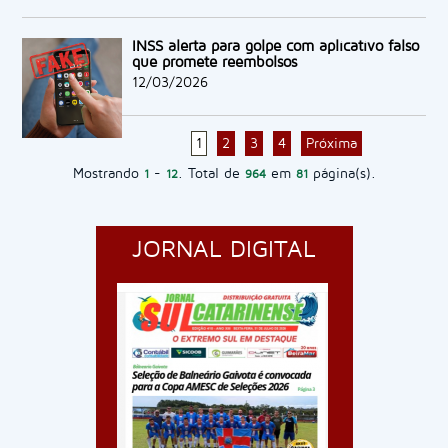
INSS alerta para golpe com aplicativo falso
que promete reembolsos
12/03/2026
1
2
3
4
Próxima
Mostrando
-
. Total de
em
página(s).
1
12
964
81
JORNAL DIGITAL