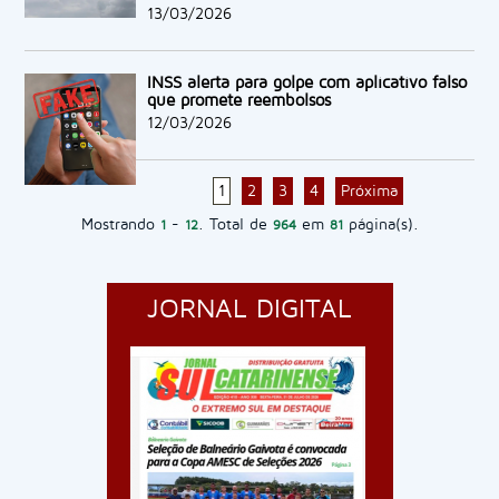
13/03/2026
INSS alerta para golpe com aplicativo falso
que promete reembolsos
12/03/2026
1
2
3
4
Próxima
Mostrando
-
. Total de
em
página(s).
1
12
964
81
JORNAL DIGITAL