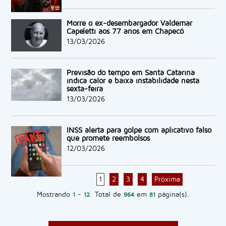
Morre o ex-desembargador Valdemar
Capeletti aos 77 anos em Chapecó
13/03/2026
Previsão do tempo em Santa Catarina
indica calor e baixa instabilidade nesta
sexta-feira
13/03/2026
INSS alerta para golpe com aplicativo falso
que promete reembolsos
12/03/2026
1
2
3
4
Próxima
Mostrando
-
. Total de
em
página(s).
1
12
964
81