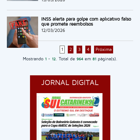
INSS alerta para golpe com aplicativo falso
que promete reembolsos
12/03/2026
1
2
3
4
Próxima
Mostrando
-
. Total de
em
página(s).
1
12
964
81
JORNAL DIGITAL