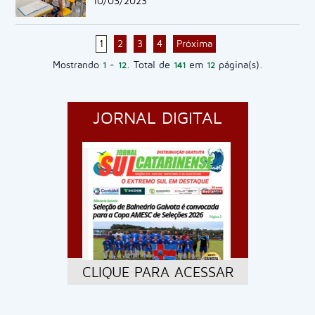
10/03/2023
1
2
3
4
Próxima
Mostrando
-
. Total de
em
página(s).
1
12
141
12
JORNAL DIGITAL
CLIQUE PARA ACESSAR