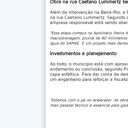
Obra na rua Caetano Lummertz ter
Além da intervenção na Beira-Rio, a 
na rua Caetano Lummertz. Segundo o s
empresa responsável está sendo abe
“Essa etapa começa na Apolinário (beira d
macrodrenagem, pluvial de 80 milímetros 
água do SAMAE. É um projeto mais demora
Investimentos e planejamento
Ao todo, o município está com aprox
andamento ou conclusão, segundo Pit
capa asfáltica. Para dar conta da d
um engenheiro para reforçar a fiscali
“Estamos com o pé no acelerador. As obra
mais pessoal técnico é essencial para gara