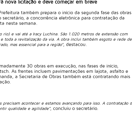
á nova licitação e deve começar em breve
Prefeitura também prepara o início da segunda fase das obras
ecretário, a concorrência eletrônica para contratação da
rta nesta semana.
o rio) e vai até a Iracy Luchina. São 1.020 metros de extensão com
e toda a revitalização da via. A obra inclui também esgoto e rede de
, destacou.
do, mas essencial para a região”
imadamente 30 obras em execução, nas fases de início,
sch. As frentes incluem pavimentações em lajota, asfalto e
emanda, a Secretaria de Obras também está contratando mais
zação.
s precisam acontecer e estamos avançando para isso. A contratação 
, concluiu o secretário.
ntir qualidade e agilidade”