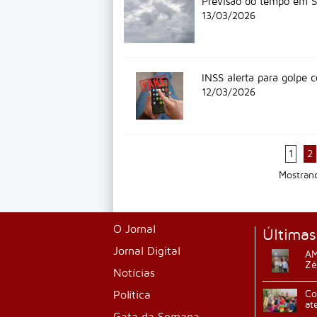
Previsão do tempo em Sa
13/03/2026
INSS alerta para golpe 
12/03/2026
1
2
Mostra
O Jornal
Últimas
Jornal Digital
AM
Zé
Notícias
Política
Co
at