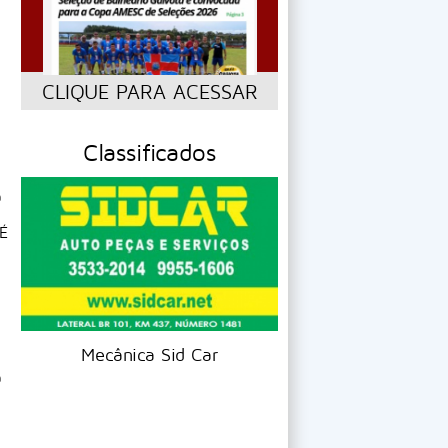
CLIQUE PARA ACESSAR
Classificados
a
 É
Mecânica Sid Car
Barbearia C
a