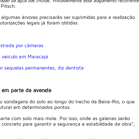
 vazão da água das chuvas. Provavelmente esse alagamento recorrente
Contábil Contabilidade
 Pitsch.
 algumas árvores precisarão ser suprimidas para a realização
torizações legais já foram obtidas.
istrada por câmeras
e veículo em Maracajá
r sequelas permanentes, diz dentista
 em parte da avenida
ou sondagens do solo ao longo do trecho da Beira-Rio, o que
rutural em determinados pontos.
rte com solo mais mole. Por isso, onde as galerias serão
concreto para garantir a segurança e estabilidade da obra”,