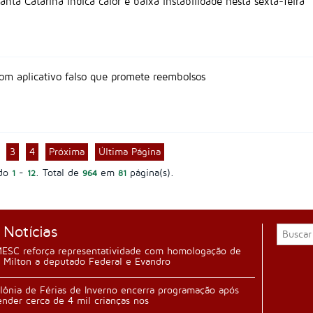
nta Catarina indica calor e baixa instabilidade nesta sexta-feira
com aplicativo falso que promete reembolsos
3
4
Próxima
Última Página
ndo
-
. Total de
em
página(s).
1
12
964
81
 Notícias
ESC reforça representatividade com homologação de
 Milton a deputado Federal e Evandro
lônia de Férias de Inverno encerra programação após
ender cerca de 4 mil crianças nos