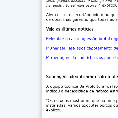
serão grandes justamente para garantir a
, explicou
na região não vai mais ocorrer”
Além disso, o secretário informou que
da obra, mas garantiu que todas as au
Veja as últimas notícias
Relembre o caso: agressão brutal reg
Mulher sai ilesa após capotamento d
Mulher agredida com 61 socos pode te
Sondagens identificaram solo mole
A equipe técnica da Prefeitura realiz
indicou a necessidade de reforço est
“Os estudos mostraram que há uma pa
instaladas, vamos executar berços de 
explicou.