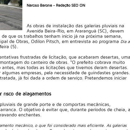
Narciso Barone - Redação SEO ON
As obras de instalação das galerias pluviais na
Avenida Beira-Rio, em Araranguá (SC), devem
 é de que os trabalhos tenham início já na próxima semana,
ipal de Obras, Odilon Pitsch, em entrevista ao programa
Dia a
eira (5).
entativas frustradas de licitação, que acabaram desertas, um
a montagem do canteiro de obras. “O prefeito cobrava muito
 antes, mas todas as licitações que tivemos deram desertas.
 algumas empresas, pela necessidade de guindastes grandes.
atada, já foi dada a ordem de serviço. Pretendemos iniciar
r risco de alagamentos
ação Caprichos Car
s pluviais de grande porte e de comportas mecânicas,
arranca. O objetivo é evitar que, durante períodos de cheia, 
agravando enchentes.
mento mecânico, o que foi considerado mais eficiente. As galerias