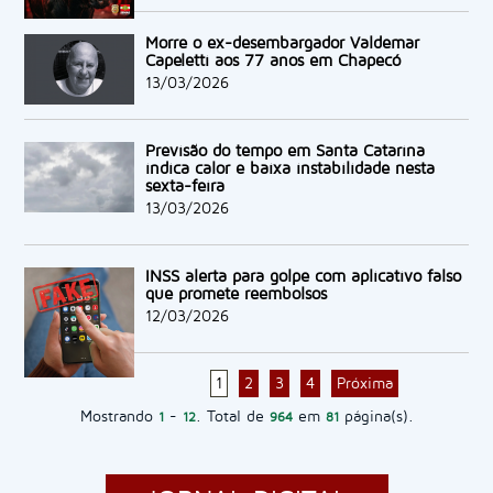
Morre o ex-desembargador Valdemar
Capeletti aos 77 anos em Chapecó
13/03/2026
Previsão do tempo em Santa Catarina
indica calor e baixa instabilidade nesta
sexta-feira
13/03/2026
INSS alerta para golpe com aplicativo falso
que promete reembolsos
12/03/2026
1
2
3
4
Próxima
Mostrando
-
. Total de
em
página(s).
1
12
964
81